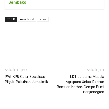
Sembako
TOPIK
miladkohd
sosial
Artikulli paraprak
Artikulli tjetër
PWI-KPU Gelar Sosialisasi
LKT bersama Mapala
Pilgub-Pelatihan Jurnalistik
Agrapana Uniss, Berikan
Bantuan Korban Gempa Bumi
Banjarnegara