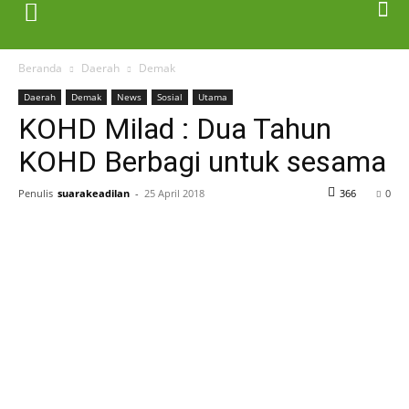
Beranda
Daerah
Demak
Daerah
Demak
News
Sosial
Utama
KOHD Milad : Dua Tahun
KOHD Berbagi untuk sesama
Penulis
suarakeadilan
-
25 April 2018
366
0