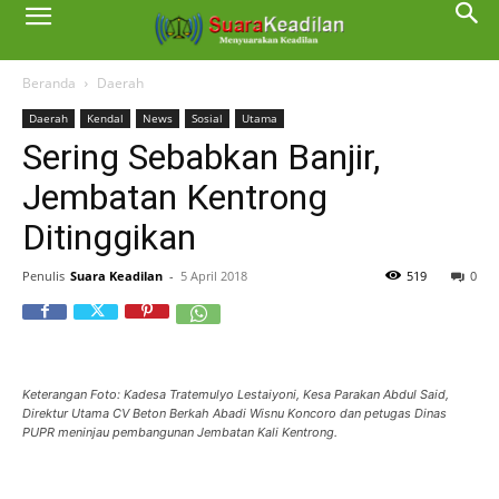
Beranda
Daerah
Daerah
Kendal
News
Sosial
Utama
Sering Sebabkan Banjir,
Jembatan Kentrong
Ditinggikan
Penulis
Suara Keadilan
-
5 April 2018
519
0
Keterangan Foto: Kadesa Tratemulyo Lestaiyoni, Kesa Parakan Abdul Said,
Direktur Utama CV Beton Berkah Abadi Wisnu Koncoro dan petugas Dinas
PUPR meninjau pembangunan Jembatan Kali Kentrong.