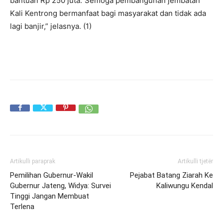
bantuan Rp 250 juta.”Semoga pembangunan jembatan
Kali Kentrong bermanfaat bagi masyarakat dan tidak ada
lagi banjir,” jelasnya. (1)
Artikulli paraprak
Artikulli tjetër
Pemilihan Gubernur-Wakil
Pejabat Batang Ziarah Ke
Gubernur Jateng, Widya: Survei
Kaliwungu Kendal
Tinggi Jangan Membuat
Terlena