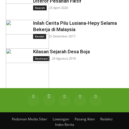
Diteror Pesanan Fiktif
23 April 2020
Daerah
Inilah Cerita Pilu Lusiana-Hepy Selama
Bekerja di Malaysia
25 Desember 2017
Kendal
Kilasan Sejarah Desa Boja
24 Agustus 2018
Destinasi
Pedoman Media Siber
Lowongan
Pasang Iklan
Redaksi
Index Berita