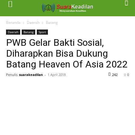
Beranda
Daerah
Batang
Daerah
Batang
Sport
PWB Gelar Bakti Sosial,
Diharapkan Bisa Dukung
Batang Heaven Of Asia 2022
Penulis
suarakeadilan
-
1 April 2018
242
0