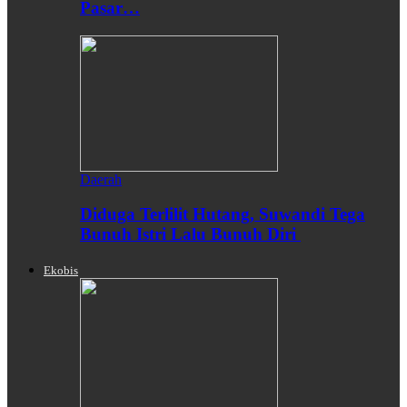
Pasar…
Daerah
Diduga Terlilit Hutang, Suwandi Tega
Bunuh Istri Lalu Bunuh Diri
Ekobis