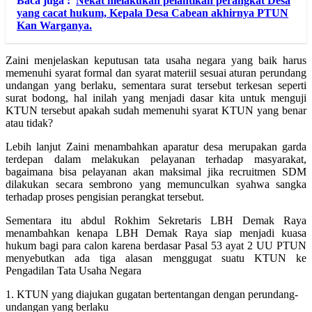
Baca juga :
Nekat melakukan pelantikan perangkat Desa
yang cacat hukum, Kepala Desa Cabean akhirnya PTUN
Kan Warganya.
Zaini menjelaskan keputusan tata usaha negara yang baik harus
memenuhi syarat formal dan syarat materiil sesuai aturan perundang
undangan yang berlaku, sementara surat tersebut terkesan seperti
surat bodong, hal inilah yang menjadi dasar kita untuk menguji
KTUN tersebut apakah sudah memenuhi syarat KTUN yang benar
atau tidak?
Lebih lanjut Zaini menambahkan aparatur desa merupakan garda
terdepan dalam melakukan pelayanan terhadap masyarakat,
bagaimana bisa pelayanan akan maksimal jika recruitmen SDM
dilakukan secara sembrono yang memunculkan syahwa sangka
terhadap proses pengisian perangkat tersebut.
Sementara itu abdul Rokhim Sekretaris LBH Demak Raya
menambahkan kenapa LBH Demak Raya siap menjadi kuasa
hukum bagi para calon karena berdasar Pasal 53 ayat 2 UU PTUN
menyebutkan ada tiga alasan menggugat suatu KTUN ke
Pengadilan Tata Usaha Negara
1. KTUN yang diajukan gugatan bertentangan dengan perundang-
undangan yang berlaku