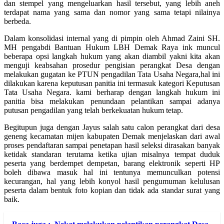
dan stempel yang mengeluarkan hasil tersebut, yang lebih aneh
terdapat nama yang sama dan nomor yang sama tetapi nilainya
berbeda.
Dalam konsolidasi internal yang di pimpin oleh Ahmad Zaini SH.
MH pengabdi Bantuan Hukum LBH Demak Raya ink muncul
beberapa opsi langkah hukum yang akan diambil yakni kita akan
menguji keabsahan prosedur pengisian perangkat Desa dengan
melakukan gugatan ke PTUN pengadilan Tata Usaha Negara,hal ini
dilakukan karena keputusan panitia ini termasuk kategori Keputusan
Tata Usaha Negara. kami berharap dengan langkah hukum ini
panitia bisa melakukan penundaan pelantikan sampai adanya
putusan pengadilan yang telah berkekuatan hukum tetap.
Begitupun juga dengan Jayus salah satu calon perangkat dari desa
geneng kecamatan mijen kabupaten Demak menjelaskan dari awal
proses pendaftaran sampai penetapan hasil seleksi dirasakan banyak
ketidak standaran terutama ketika ujian misalnya tempat duduk
peserta yang berdempet dempetan, barang elektronik seperti HP
boleh dibawa masuk hal ini tentunya memunculkan potensi
kecurangan, hal yang lebih konyol hasil pengumuman kelulusan
peserta dalam bentuk foto kopian dan tidak ada standar surat yang
baik.