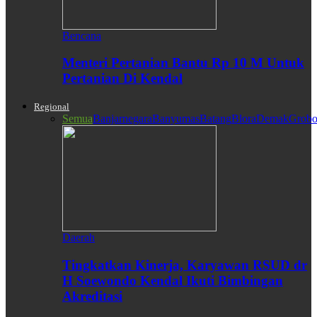
Bencana
Menteri Pertanian Bantu Rp 10 M Untuk
Pertanian Di Kendal
Regional
Semua
Banjarnegara
Banyumas
Batang
Blora
Demak
Grobo
Daerah
Tingkatkan Kinerja, Karyawan RSUD dr
H Soewondo Kendal Ikuti Bimbingan
Akreditasi