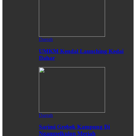
Daerah
UMKM Kendal Launching Kedai
Dahar
Daerah
Sarimi Grebek Kampung Di
Ngampelkulon Meriah