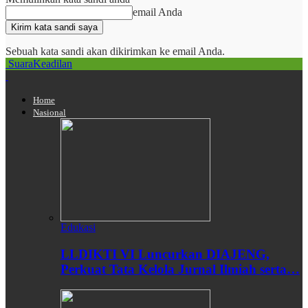
email Anda
Sebuah kata sandi akan dikirimkan ke email Anda.
SuaraKeadilan
Home
Nasional
Edukasi
LLDIKTI VI Luncurkan DIAJENG,
Perkuat Tata Kelola Jurnal Ilmiah serta…