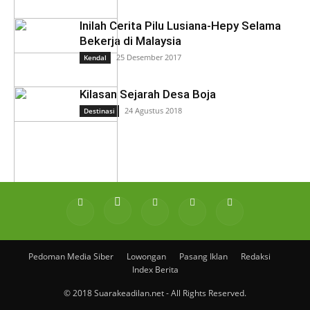
Inilah Cerita Pilu Lusiana-Hepy Selama
Bekerja di Malaysia
25 Desember 2017
Kendal
Kilasan Sejarah Desa Boja
24 Agustus 2018
Destinasi
Pedoman Media Siber
Lowongan
Pasang Iklan
Redaksi
Index Berita
© 2018 Suarakeadilan.net - All Rights Reserved.