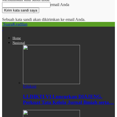
email Anda
Sebuah kata sandi akan dikirimkan ke email Anda.
SuaraKeadilan
Home
Nasional
Edukasi
LLDIKTI VI Luncurkan DIAJENG,
Perkuat Tata Kelola Jurnal Ilmiah serta…