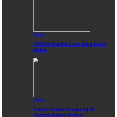
Daerah
UMKM Kendal Launching Kedai
Dahar
Daerah
Sarimi Grebek Kampung Di
Ngampelkulon Meriah