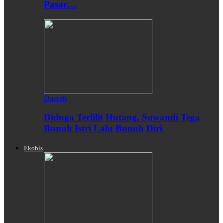
Pasar…
Daerah
Diduga Terlilit Hutang, Suwandi Tega
Bunuh Istri Lalu Bunuh Diri
Ekobis