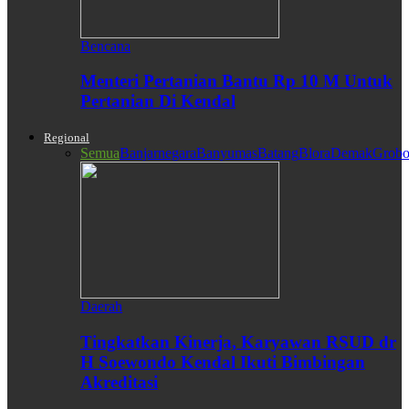
Bencana
Menteri Pertanian Bantu Rp 10 M Untuk
Pertanian Di Kendal
Regional
Semua
Banjarnegara
Banyumas
Batang
Blora
Demak
Grobo
Daerah
Tingkatkan Kinerja, Karyawan RSUD dr
H Soewondo Kendal Ikuti Bimbingan
Akreditasi