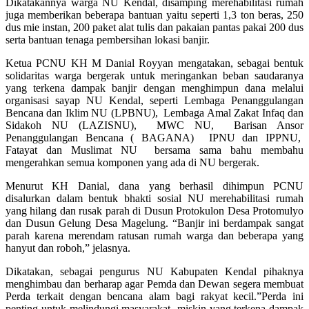
Dikatakannya warga NU Kendal, disamping merehabilitasi rumah
juga memberikan beberapa bantuan yaitu seperti 1,3 ton beras, 250
dus mie instan, 200 paket alat tulis dan pakaian pantas pakai 200 dus
serta bantuan tenaga pembersihan lokasi banjir.
Ketua PCNU KH M Danial Royyan mengatakan, sebagai bentuk
solidaritas warga bergerak untuk meringankan beban saudaranya
yang terkena dampak banjir dengan menghimpun dana melalui
organisasi sayap NU Kendal, seperti Lembaga Penanggulangan
Bencana dan Iklim NU (LPBNU), Lembaga Amal Zakat Infaq dan
Sidakoh NU (LAZISNU), MWC NU, Barisan Ansor
Penanggulangan Bencana ( BAGANA) IPNU dan IPPNU,
Fatayat dan Muslimat NU bersama sama bahu membahu
mengerahkan semua komponen yang ada di NU bergerak.
Menurut KH Danial, dana yang berhasil dihimpun PCNU
disalurkan dalam bentuk bhakti sosial NU merehabilitasi rumah
yang hilang dan rusak parah di Dusun Protokulon Desa Protomulyo
dan Dusun Gelung Desa Magelung. “Banjir ini berdampak sangat
parah karena merendam ratusan rumah warga dan beberapa yang
hanyut dan roboh,” jelasnya.
Dikatakan, sebagai pengurus NU Kabupaten Kendal pihaknya
menghimbau dan berharap agar Pemda dan Dewan segera membuat
Perda terkait dengan bencana alam bagi rakyat kecil.”Perda ini
penting untuk melindungi masyarakat miskin yang terkena dampak