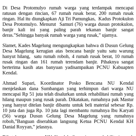
Di Desa Protomulyo rumah warga yang terdampak mencapai
ratusan dengan rincian, 67 rumah rusak berar, 200 rumah rusak
ringan. Hal itu diungkapkan Aji Tri Pamungkas, Kadus Protokulon
Desa Protomulyo. Menurut Samuri (76) warga dusun protokulon,
banjir kali ini yang paling parah tekanan banjir sangat
deras.”Sehingga banyak rumah warga yang rusak,” ujarnya.
Slamet, Kades Magelung mengungkapkan bahwa di Dusun Gelung
Desa Magelung kerugian atas bencana banjir yaitu satu warung
hanyut hilang, satu rumah roboh, 4 rumah rusak berat, 10 rumah
rusak ringan dan 161 rumah terendam banjir. Pihaknya sangat
berterima kasih atas banyuan yadisampaikan PCNU Kabuapten
Kendal.
Ahmad Supari, Koordinator Posko Bencana NU Kendal
menjelaskan dana Sumbangan yang terhimpun dari warga NU
mencapai Rp 51 juta telah disalurkan untuk rehabilitasi rumah yang
hilang maupun yang rusak parah. Dikatakan, rumahnya pak Mastur
yang hanyut ditelan banjir dibantu untuk beli material sebesar Rp.
10 juta dan juga Rp. 10 juta lagi membantu rumahnya Ibu Karyati
(56) warga Dusun Gelung Desa Magelung yang rumahnya
roboh,”Banguan diserahkan langsung Ketua PCNU Kendal KH
Danial Royyan,” jelasnya.