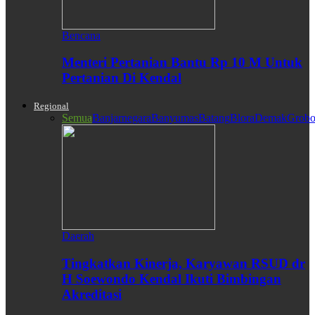
Bencana
Menteri Pertanian Bantu Rp 10 M Untuk
Pertanian Di Kendal
Regional
Semua
Banjarnegara
Banyumas
Batang
Blora
Demak
Grobo
Daerah
Tingkatkan Kinerja, Karyawan RSUD dr
H Soewondo Kendal Ikuti Bimbingan
Akreditasi