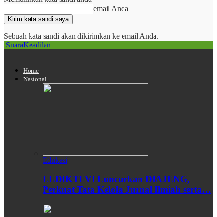
email Anda
Sebuah kata sandi akan dikirimkan ke email Anda.
SuaraKeadilan
Home
Nasional
Edukasi
LLDIKTI VI Luncurkan DIAJENG,
Perkuat Tata Kelola Jurnal Ilmiah serta…