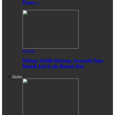
Pasar…
Daerah
Diduga Terlilit Hutang, Suwandi Tega
Bunuh Istri Lalu Bunuh Diri
Ekobis