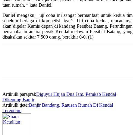
tuan rumah, “ kata Daniel.
Daniel mengaku, uji coba ini sangat bermanfaat untuk kedua tim
sebelum berlaga di kompetisi liga 2. Uji coba kedua, rencananya
akan digelar Kamis depan di kandang Persibat Batang. Pertndingan
persahabatan antara persik Kendal melawan Persibat Batang, yang
disaksikan sekitar 7.500 orang, berakhir 0-0. (1)
Artikulli paraprak
Diguyur Hujan Dua Jam, Pemkab Kendal
Dikepung Banjir
Artikulli tjetër
Banjir Bandang, Ratusan Rumah Di Kendal
Terendam