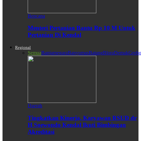
Bencana
Menteri Pertanian Bantu Rp 10 M Untuk
Pertanian Di Kendal
Regional
Semua
Banjarnegara
Banyumas
Batang
Blora
Demak
Grobo
Daerah
Tingkatkan Kinerja, Karyawan RSUD dr
H Soewondo Kendal Ikuti Bimbingan
Akreditasi