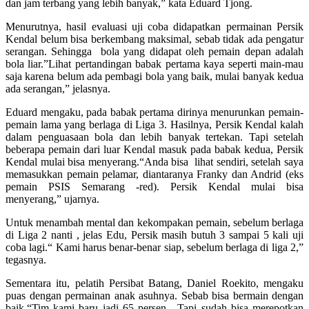
dan jam terbang yang lebih banyak,” kata Eduard Tjong.
Menurutnya, hasil evaluasi uji coba didapatkan permainan Persik
Kendal belum bisa berkembang maksimal, sebab tidak ada pengatur
serangan. Sehingga bola yang didapat oleh pemain depan adalah
bola liar.”Lihat pertandingan babak pertama kaya seperti main-mau
saja karena belum ada pembagi bola yang baik, mulai banyak kedua
ada serangan,” jelasnya.
Eduard mengaku, pada babak pertama dirinya menurunkan pemain-
pemain lama yang berlaga di Liga 3. Hasilnya, Persik Kendal kalah
dalam penguasaan bola dan lebih banyak tertekan. Tapi setelah
beberapa pemain dari luar Kendal masuk pada babak kedua, Persik
Kendal mulai bisa menyerang.“Anda bisa lihat sendiri, setelah saya
memasukkan pemain pelamar, diantaranya Franky dan Andrid (eks
pemain PSIS Semarang -red). Persik Kendal mulai bisa
menyerang,” ujarnya.
Untuk menambah mental dan kekompakan pemain, sebelum berlaga
di Liga 2 nanti , jelas Edu, Persik masih butuh 3 sampai 5 kali uji
coba lagi.“ Kami harus benar-benar siap, sebelum berlaga di liga 2,”
tegasnya.
Sementara itu, pelatih Persibat Batang, Daniel Roekito, mengaku
puas dengan permainan anak asuhnya. Sebab bisa bermain dengan
baik.“Tim kami baru jadi 65 persen. Tapi sudah bisa merepotkan