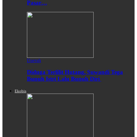
Pasar…
Daerah
Diduga Terlilit Hutang, Suwandi Tega
Bunuh Istri Lalu Bunuh Diri
Ekobis