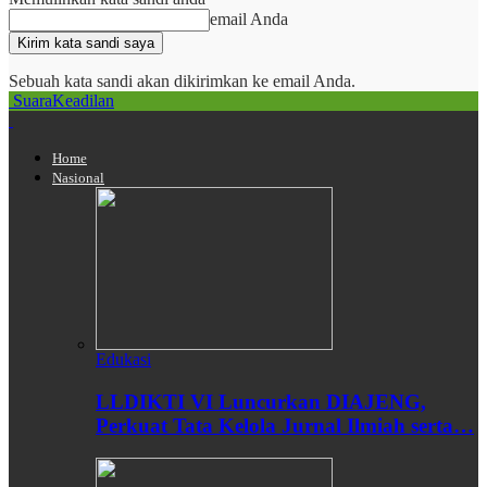
email Anda
Sebuah kata sandi akan dikirimkan ke email Anda.
SuaraKeadilan
Home
Nasional
Edukasi
LLDIKTI VI Luncurkan DIAJENG,
Perkuat Tata Kelola Jurnal Ilmiah serta…