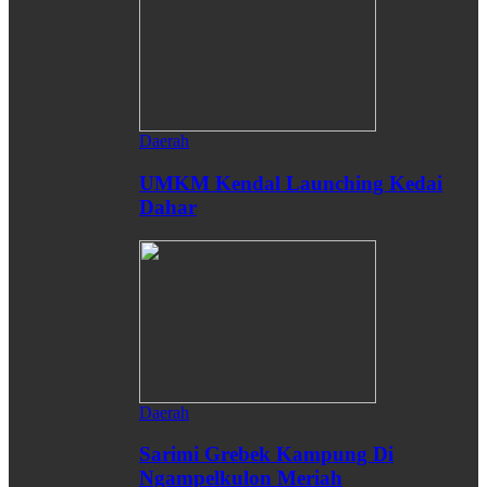
Daerah
UMKM Kendal Launching Kedai
Dahar
Daerah
Sarimi Grebek Kampung Di
Ngampelkulon Meriah