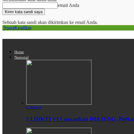
email Anda
Sebuah kata sandi akan dikirimkan ke email Anda.
SuaraKeadilan
Home
Nasional
Edukasi
LLDIKTI VI Luncurkan DIAJENG, Perkuat 