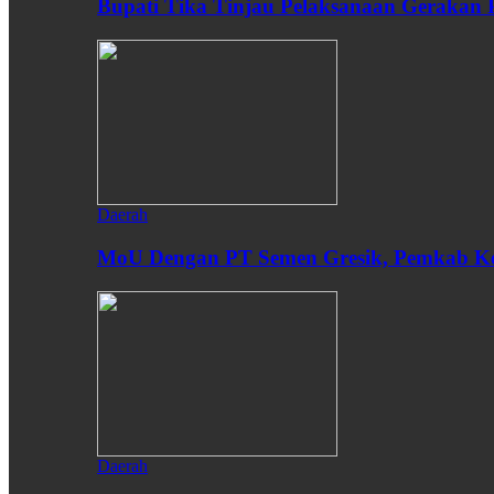
Bupati Tika Tinjau Pelaksanaan Gerakan
Daerah
MoU Dengan PT Semen Gresik, Pemkab Ken
Daerah