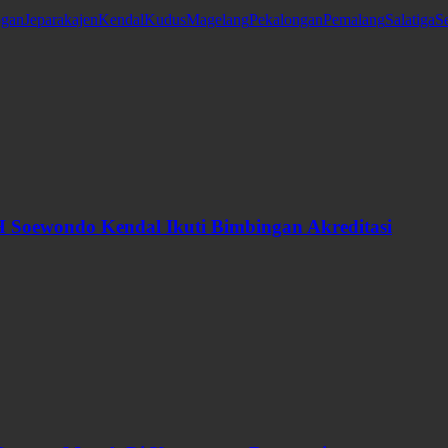
gan
Jepara
kajen
Kendal
Kudus
Magelang
Pekalongan
Pemalang
Salatiga
S
 Soewondo Kendal Ikuti Bimbingan Akreditasi