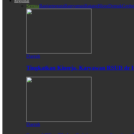
Regional
Semua
Banjarnegara
Banyumas
Batang
Blora
Demak
Grobo
Daerah
Tingkatkan Kinerja, Karyawan RSUD dr H
Daerah