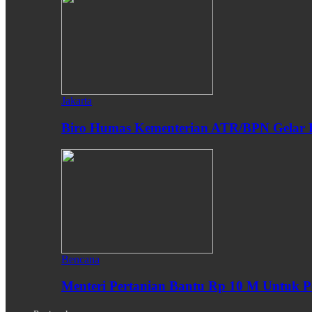
Jakarta
Biro Humas Kementerian ATR/BPN Gelar 
Bencana
Menteri Pertanian Bantu Rp 10 M Untuk P