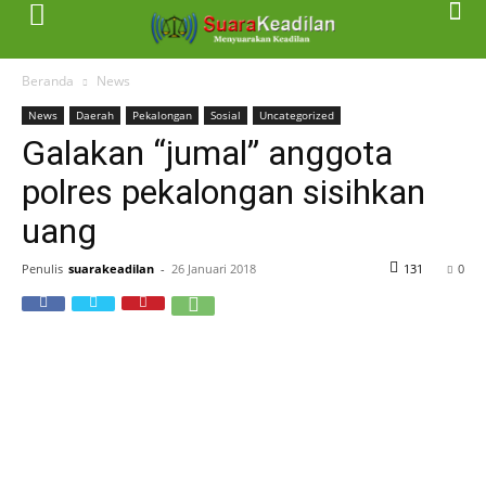
Beranda
News
News
Daerah
Pekalongan
Sosial
Uncategorized
Galakan “jumal” anggota
polres pekalongan sisihkan
uang
Penulis
suarakeadilan
-
26 Januari 2018
131
0