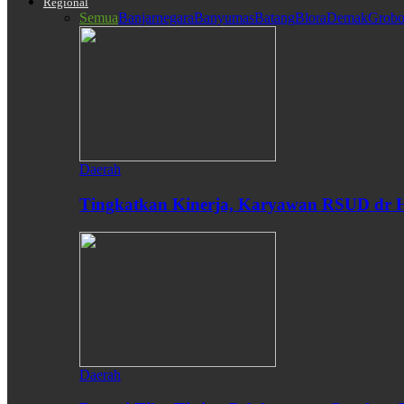
Regional
Semua
Banjarnegara
Banyumas
Batang
Blora
Demak
Grobo
Daerah
Tingkatkan Kinerja, Karyawan RSUD dr H
Daerah