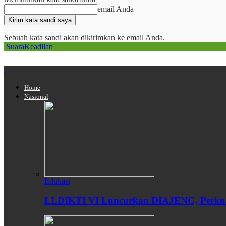
email Anda
Sebuah kata sandi akan dikirimkan ke email Anda.
SuaraKeadilan
Home
Nasional
Edukasi
LLDIKTI VI Luncurkan DIAJENG, Perkuat 