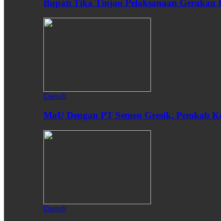
Bupati Tika Tinjau Pelaksanaan Gerakan
Daerah
MoU Dengan PT Semen Gresik, Pemkab Ken
Daerah