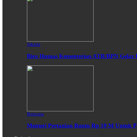
Jakarta
Biro Humas Kementerian ATR/BPN Gelar 
Bencana
Menteri Pertanian Bantu Rp 10 M Untuk P