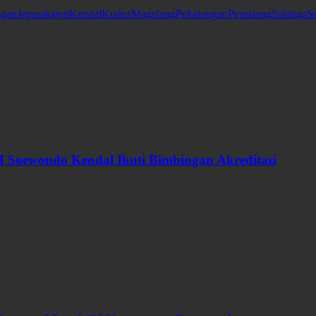
gan
Jepara
kajen
Kendal
Kudus
Magelang
Pekalongan
Pemalang
Salatiga
S
 Soewondo Kendal Ikuti Bimbingan Akreditasi