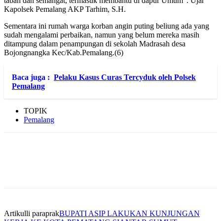
tabah dan semangat, termasuk membantu di dapur Umum”. Ujar
Kapolsek Pemalang AKP Tarhim, S.H.
Sementara ini rumah warga korban angin puting beliung ada yang
sudah mengalami perbaikan, namun yang belum mereka masih
ditampung dalam penampungan di sekolah Madrasah desa
Bojongnangka Kec/Kab.Pemalang.(6)
Baca juga :
Pelaku Kasus Curas Tercyduk oleh Polsek
Pemalang
TOPIK
Pemalang
Artikulli paraprak
BUPATI ASIP LAKUKAN KUNJUNGAN