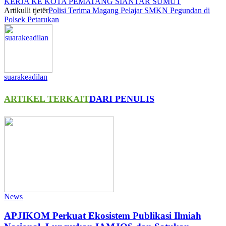
KERJA KE KOTA PEMATANG SIANTAR SUMUT
Artikulli tjetër
Polisi Terima Magang Pelajar SMKN Pegundan di
Polsek Petarukan
suarakeadilan
ARTIKEL TERKAIT
DARI PENULIS
News
APJIKOM Perkuat Ekosistem Publikasi Ilmiah