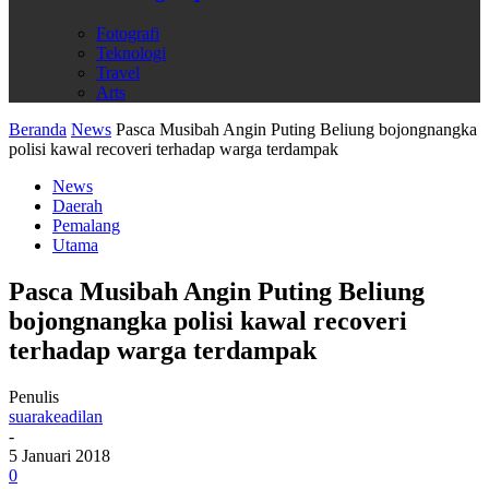
Fotografi
Teknologi
Travel
Arts
Beranda
News
Pasca Musibah Angin Puting Beliung bojongnangka
polisi kawal recoveri terhadap warga terdampak
News
Daerah
Pemalang
Utama
Pasca Musibah Angin Puting Beliung
bojongnangka polisi kawal recoveri
terhadap warga terdampak
Penulis
suarakeadilan
-
5 Januari 2018
0