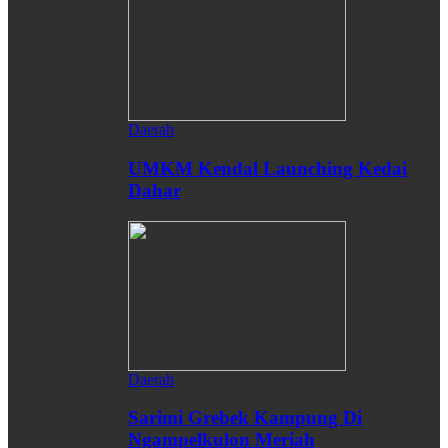
Daerah
UMKM Kendal Launching Kedai
Dahar
Daerah
Sarimi Grebek Kampung Di
Ngampelkulon Meriah