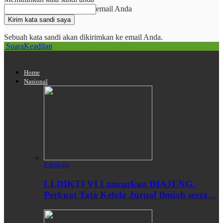
email Anda
Sebuah kata sandi akan dikirimkan ke email Anda.
SuaraKeadilan
Home
Nasional
Edukasi
LLDIKTI VI Luncurkan DIAJENG,
Perkuat Tata Kelola Jurnal Ilmiah serta…