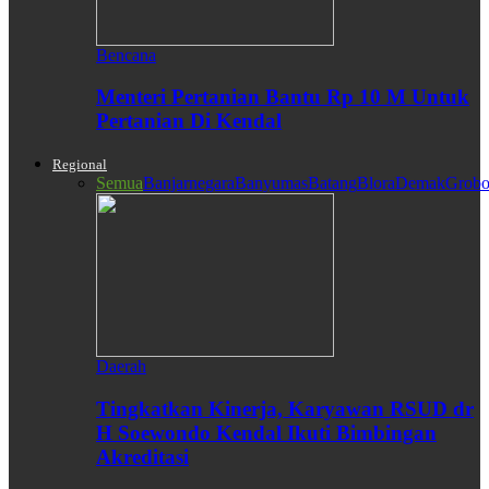
Bencana
Menteri Pertanian Bantu Rp 10 M Untuk
Pertanian Di Kendal
Regional
Semua
Banjarnegara
Banyumas
Batang
Blora
Demak
Grobo
Daerah
Tingkatkan Kinerja, Karyawan RSUD dr
H Soewondo Kendal Ikuti Bimbingan
Akreditasi