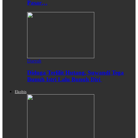
Pasar…
Daerah
Diduga Terlilit Hutang, Suwandi Tega
Bunuh Istri Lalu Bunuh Diri
Ekobis