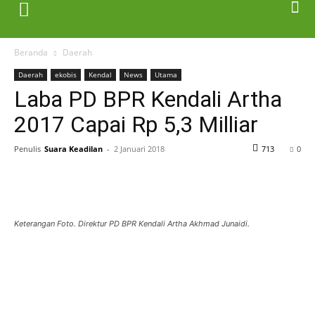
Beranda
Daerah
Daerah
ekobis
Kendal
News
Utama
Laba PD BPR Kendali Artha
2017 Capai Rp 5,3 Milliar
Penulis
Suara Keadilan
-
2 Januari 2018
713
0
Keterangan Foto. Direktur PD BPR Kendali Artha Akhmad Junaidi.