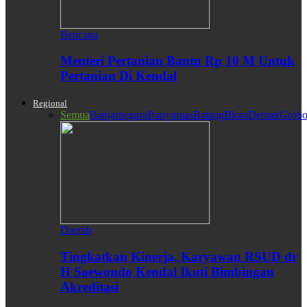
Bencana
Menteri Pertanian Bantu Rp 10 M Untuk
Pertanian Di Kendal
Regional
Semua
Banjarnegara
Banyumas
Batang
Blora
Demak
Grobo
Daerah
Tingkatkan Kinerja, Karyawan RSUD dr
H Soewondo Kendal Ikuti Bimbingan
Akreditasi