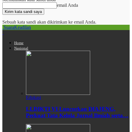
email Anda
Sebuah kata sandi akan dikirimkan ke email Anda.
SuaraKeadilan
Home
Nasional
Edukasi
LLDIKTI VI Luncurkan DIAJENG,
Perkuat Tata Kelola Jurnal Ilmiah serta…