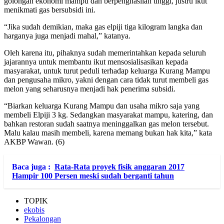
golongan ekonomi mampu dan berpenghasilan tinggi, justru ikut
menikmati gas bersubsidi ini.
“Jika sudah demikian, maka gas elpiji tiga kilogram langka dan
harganya juga menjadi mahal,” katanya.
Oleh karena itu, pihaknya sudah memerintahkan kepada seluruh
jajarannya untuk membantu ikut mensosialisasikan kepada
masyarakat, untuk turut peduli terhadap keluarga Kurang Mampu
dan pengusaha mikro, yakni dengan cara tidak turut membeli gas
melon yang seharusnya menjadi hak penerima subsidi.
“Biarkan keluarga Kurang Mampu dan usaha mikro saja yang
membeli Elpiji 3 kg. Sedangkan masyarakat mampu, katering, dan
bahkan restoran sudah saatnya meninggalkan gas melon tersebut.
Malu kalau masih membeli, karena memang bukan hak kita,” kata
AKBP Wawan. (6)
Baca juga :
Rata-Rata proyek fisik anggaran 2017
Hampir 100 Persen meski sudah berganti tahun
TOPIK
ekobis
Pekalongan