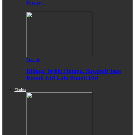
Pasar…
Daerah
Diduga Terlilit Hutang, Suwandi Tega
Bunuh Istri Lalu Bunuh Diri
Ekobis