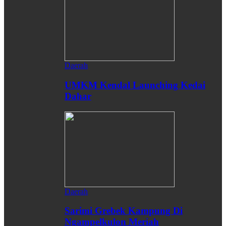
Daerah
UMKM Kendal Launching Kedai
Dahar
Daerah
Sarimi Grebek Kampung Di
Ngampelkulon Meriah