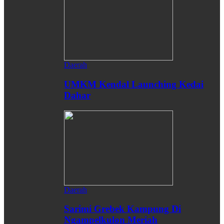
Daerah
UMKM Kendal Launching Kedai
Dahar
Daerah
Sarimi Grebek Kampung Di
Ngampelkulon Meriah