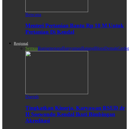
Bencana
Menteri Pertanian Bantu Rp 10 M Untuk
Pertanian Di Kendal
Regional
Semua
Banjarnegara
Banyumas
Batang
Blora
Demak
Grobo
Daerah
Tingkatkan Kinerja, Karyawan RSUD dr
H Soewondo Kendal Ikuti Bimbingan
Akreditasi