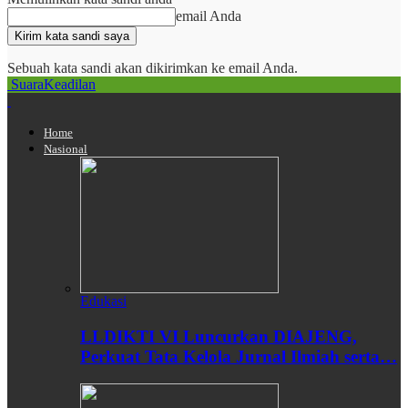
email Anda
Sebuah kata sandi akan dikirimkan ke email Anda.
SuaraKeadilan
Home
Nasional
Edukasi
LLDIKTI VI Luncurkan DIAJENG,
Perkuat Tata Kelola Jurnal Ilmiah serta…