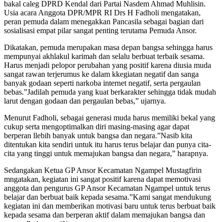
bakal caleg DPRD Kendal dari Partai Nasdem Ahmad Muhlisin.
Usia acara Anggota DPR/MPR RI Drs H Fadholi mengatakan,
peran pemuda dalam menegakkan Pancasila sebagai bagian dari
sosialisasi empat pilar sangat penting terutama Pemuda Ansor.
Dikatakan, pemuda merupakan masa depan bangsa sehingga harus
mempunyai akhlakul karimah dan selalu berbuat terbaik sesama.
Harus menjadi pelopor perubahan yang positif karena diusia muda
sangat rawan terjerumus ke dalam kkegiatan negatif dan sanga
banyak godaan seperti narkoba internet negatif, serta pergaulan
bebas.”Jadilah pemuda yang kuat berkarakter sehingga tidak mudah
larut dengan godaan dan pergaulan bebas,” ujarnya.
Menurut Fadholi, sebagai generasi muda harus memiliki bekal yang
cukup serta mengoptimalkan diri masing-masing agar dapat
berperan llebih banyak untuk bangsa dan negara.”Nasib kita
ditentukan kita sendiri untuk itu harus terus belajar dan punya cita-
cita yang tinggi untuk memajukan bangsa dan negara,” harapnya.
Sedangakan Ketua GP Ansor Kecamatan Ngampel Mustagfirin
mngatakan, kegiatan ini sangat positif karena dapat memotivasi
anggota dan pengurus GP Ansor Kecamatan Ngampel untuk terus
belajar dan berbuat baik kepada sesama.”Kami sangat mendukung
kegiatan ini dan memberikan motivasi baru untuk terus berbuat baik
kepada sesama dan berperan aktif dalam memajukan bangsa dan