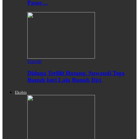
Pasar…
Daerah
Diduga Terlilit Hutang, Suwandi Tega
Bunuh Istri Lalu Bunuh Diri
Ekobis