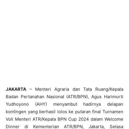
JAKARTA
– Menteri Agraria dan Tata Ruang/Kepala
Badan Pertanahan Nasional (ATR/BPN), Agus Harimurti
Yudhoyono (AHY) menyambut hadirnya delapan
kontingen yang berhasil lolos ke putaran final Turnamen
Voli Menteri ATR/Kepala BPN Cup 2024 dalam Welcome
Dinner di Kementerian ATR/BPN, Jakarta, Selasa