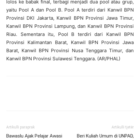
lolos ke babak final, terbagi menjadi dua pool atau grup,
yaitu Pool A dan Pool B. Pool A terdiri dari Kanwil BPN
Provinsi DKI Jakarta, Kanwil BPN Provinsi Jawa Timur,
Kanwil BPN Provinsi Lampung, dan Kanwil BPN Provinsi
Riau. Sementara itu, Pool B terdiri dari Kanwil BPN
Provinsi Kalimantan Barat, Kanwil BPN Provinsi Jawa
Barat, Kanwil BPN Provinsi Nusa Tenggara Timur, dan
Kanwil BPN Provinsi Sulawesi Tenggara. (AR/PHAL)
Artikulli paraprak
Artikulli tjetër
Bawaslu Ajak Pelajar Awasi
Beri Kuliah Umum di UNPAD,