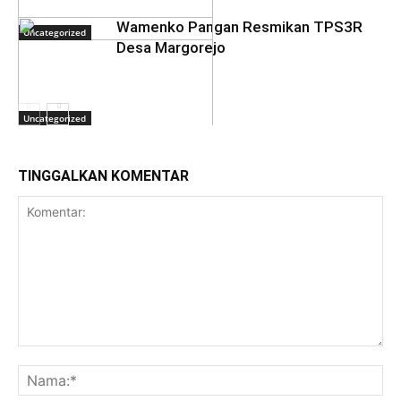
Wamenko Pangan Resmikan TPS3R
Uncategorized
Desa Margorejo
Uncategorized
TINGGALKAN KOMENTAR
Uncategorized