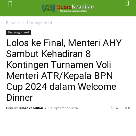
Beranda
Uncategorized
Uncategorized
Lolos ke Final, Menteri AHY
Sambut Kehadiran 8
Kontingen Turnamen Voli
Menteri ATR/Kepala BPN
Cup 2024 dalam Welcome
Dinner
Penulis
suarakeadilan
-
19 September 2024
32
0